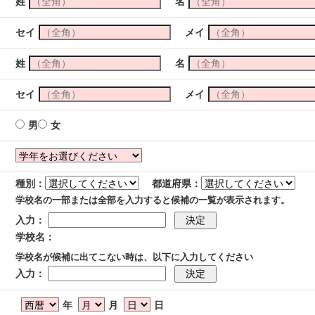
姓
名
セイ
メイ
姓
名
セイ
メイ
男
女
種別：
都道府県：
学校名の一部または全部を入力すると候補の一覧が表示されます。
入力：
学校名：
学校名が候補に出てこない時は、以下に入力してください
入力：
年
月
日