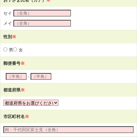
お子さま氏名（カナ）
※
セイ
メイ
性別
※
男
女
郵便番号
※
-
都道府県
※
市区町村名
※