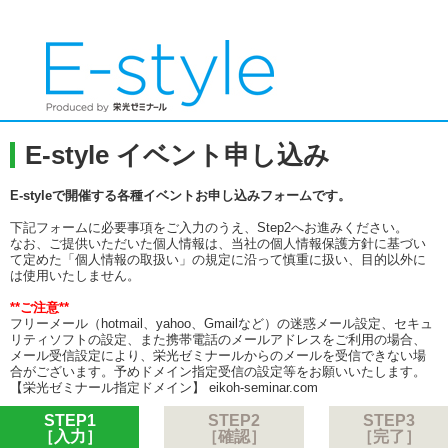
E-style イベント申し込み
E-styleで開催する各種イベントお申し込みフォームです。
下記フォームに必要事項をご入力のうえ、Step2へお進みください。
なお、ご提供いただいた個人情報は、当社の個人情報保護方針に基づい
て定めた「個人情報の取扱い」の規定に沿って慎重に扱い、目的以外に
は使用いたしません。
**ご注意**
フリーメール（hotmail、yahoo、Gmailなど）の迷惑メール設定、セキュ
リティソフトの設定、また携帯電話のメールアドレスをご利用の場合、
メール受信設定により、栄光ゼミナールからのメールを受信できない場
合がございます。予めドメイン指定受信の設定等をお願いいたします。
【栄光ゼミナール指定ドメイン】 eikoh-seminar.com
STEP1
STEP2
STEP3
［入力］
［確認］
［完了］